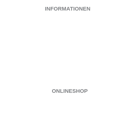
INFORMATIONEN
IMPRESSUM
KONTAKT
DATENSCHUTZ
COOKIE-RICHTLINIE (EU)
BEWIRB DICH
ONLINESHOP
MEIN KONTO
VERSAND & LIEFERUNG
ALLGEMEINE GESCHÄFTSBEDINGUNGEN
WIDERRUF
ZAHLUNGSARTEN