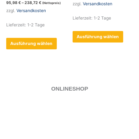
95,98
€
–
238,72
€
(Nettopreis)
zzgl.
Versandkosten
Die
Die
zzgl.
Versandkosten
Optionen
Optione
Lieferzeit:
1-2 Tage
können
können
Lieferzeit:
1-2 Tage
auf
auf
der
der
Ausführung wählen
Produktseite
Produkt
Ausführung wählen
gewählt
gewählt
werden
werden
ONLINESHOP
MEIN KONTO
VERSAND & LIEFERUNG
ALLGEMEINE GESCHÄFTSBEDINGUNGEN
WIDERRUF
ZAHLUNGSARTEN