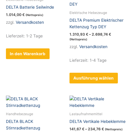
weist
DELTA Batterie Seilwinde
mehrer
Elektrische Hebezeuge
1.014,00
€
(Nettopreis)
Variant
DELTA Premium Elektrischer
zzgl.
Versandkosten
auf.
Kettenzug Typ DEY
Die
1.310,93
€
–
2.698,74
€
Lieferzeit:
1-2 Tage
Optione
(Nettopreis)
können
zzgl.
Versandkosten
auf
In den Warenkorb
der
Lieferzeit:
1-4 Tage
Produkt
gewählt
werden
Ausführung wählen
Dieses
Dieses
Produkt
Produkt
weist
weist
Handhebezeuge
Lastaufnahmemittel
mehrere
mehrer
DELTA BLACK
DELTA Vertikale Hebeklemme
Varianten
Variant
Stirnradkettenzug
141,67
€
–
234,76
€
(Nettopreis)
auf.
auf.