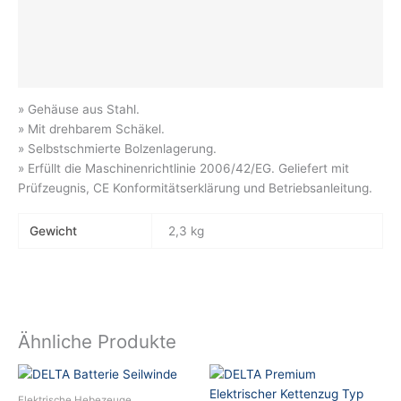
Beschreibung
Zusätzliche Informationen
Produktsicherheit
» Gehäuse aus Stahl.
» Mit drehbarem Schäkel.
» Selbstschmierte Bolzenlagerung.
» Erfüllt die Maschinenrichtlinie 2006/42/EG. Geliefert mit
Prüfzeugnis, CE Konformitätserklärung und Betriebsanleitung.
Gewicht
2,3 kg
Ähnliche Produkte
Dieses
Produkt
Elektrische Hebezeuge