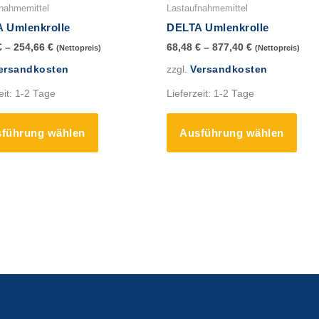
Produkt
Prod
nahmemittel
Lastaufnahmemittel
weist
weis
 Umlenkrolle
DELTA Umlenkrolle
mehrere
mehr
€
–
254,66
€
68,48
€
–
877,40
€
(Nettopreis)
(Nettopreis)
Varianten
Vari
ersandkosten
zzgl.
Versandkosten
auf.
auf.
Die
Die
eit:
1-2 Tage
Lieferzeit:
1-2 Tage
Optionen
Opti
können
könn
führung wählen
Ausführung wählen
auf
auf
der
der
Produktseite
Prod
gewählt
gewä
werden
werd