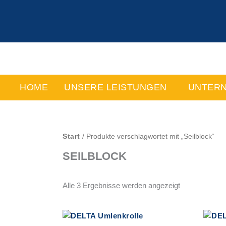
Zum
Inhalt
springen
HOME
UNSERE LEISTUNGEN
UNTER
Start
/ Produkte verschlagwortet mit „Seilblock“
SEILBLOCK
Alle 3 Ergebnisse werden angezeigt