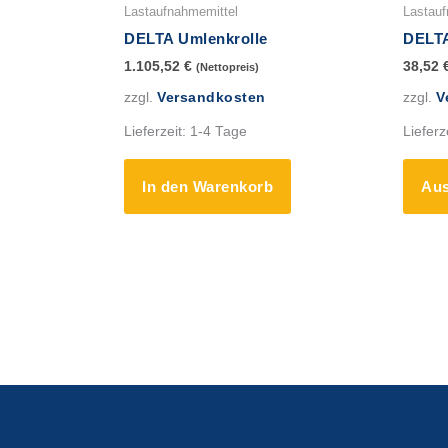
Lastaufnahmemittel
Lastauf
DELTA Umlenkrolle
DELTA
1.105,52
€
38,52
(Nettopreis)
zzgl.
Versandkosten
zzgl.
V
Lieferzeit:
1-4 Tage
Lieferz
In den Warenkorb
Aus