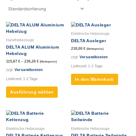
Dieses
Produkt
Elektrische Hebezeuge
weist
Handhebezeuge
DELTA Ausleger
mehrere
DELTA ALUM Aluminium
230,00
€
(Nettopreis)
Varianten
Hebelzug
auf.
zzgl.
Versandkosten
115,67
€
–
236,26
€
(Nettopreis)
Die
Lieferzeit:
1-2 Tage
Optionen
zzgl.
Versandkosten
können
Lieferzeit:
1-2 Tage
In den Warenkorb
auf
der
Ausführung wählen
Produktseite
gewählt
werden
Dieses
Produkt
weist
Elektrische Hebezeuge
Elektrische Hebezeuge
mehrere
DELTA Batterie Kettenzug
DELTA Batterie Seilwinde