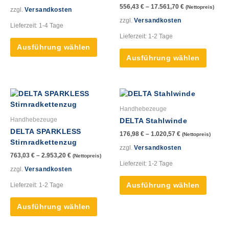
556,43
€
–
17.561,70
€
(Nettopreis)
Die
Die
zzgl.
Versandkosten
Optionen
Option
zzgl.
Versandkosten
Lieferzeit:
1-4 Tage
können
könne
Lieferzeit:
1-2 Tage
auf
auf
Ausführung wählen
der
der
Ausführung wählen
Produktseite
Produk
gewählt
gewähl
werden
werde
Dieses
Dieses
Produkt
Produk
Handhebezeuge
weist
weist
Handhebezeuge
DELTA Stahlwinde
mehrere
mehre
DELTA SPARKLESS
176,98
€
–
1.020,57
€
(Nettopreis)
Varianten
Varian
Stirnradkettenzug
auf.
auf.
zzgl.
Versandkosten
763,03
€
–
2.953,20
€
(Nettopreis)
Die
Die
Lieferzeit:
1-2 Tage
Optionen
Option
zzgl.
Versandkosten
können
könne
Lieferzeit:
1-2 Tage
Ausführung wählen
auf
auf
der
der
Ausführung wählen
Produktseite
Produk
gewählt
gewähl