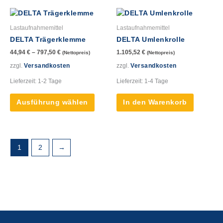
werden
werde
Dieses
Produkt
Lastaufnahmemittel
Lastaufnahmemittel
weist
DELTA Trägerklemme
DELTA Umlenkrolle
mehrere
44,94
€
–
797,50
€
1.105,52
€
(Nettopreis)
(Nettopreis)
Varianten
auf.
zzgl.
Versandkosten
zzgl.
Versandkosten
Die
Lieferzeit:
1-2 Tage
Lieferzeit:
1-4 Tage
Optionen
können
Ausführung wählen
In den Warenkorb
auf
der
Produktseite
gewählt
1
2
→
werden