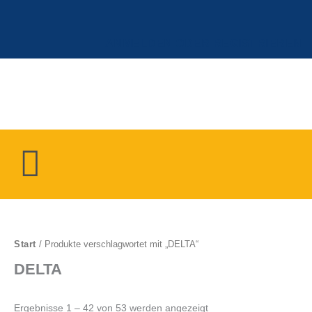
Zum
Inhalt
springen
ANMELDEN ODER REGISTRIEREN
Menü
Start
/ Produkte verschlagwortet mit „DELTA“
DELTA
Ergebnisse 1 – 42 von 53 werden angezeigt