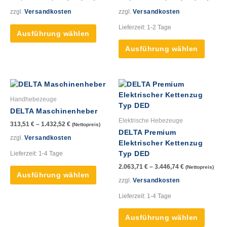
Varianten
Varian
auf.
auf.
zzgl.
Versandkosten
zzgl.
Versandkosten
Die
Die
Lieferzeit:
1-2 Tage
Optionen
Option
Ausführung wählen
können
könne
Ausführung wählen
auf
auf
der
der
Produktseite
Produk
Dieses
Dieses
gewählt
gewähl
Produkt
Produk
werden
werde
Handhebezeuge
weist
weist
DELTA Maschinenheber
mehrere
mehre
Elektrische Hebezeuge
313,51
€
–
1.432,52
€
(Nettopreis)
Varianten
Varian
DELTA Premium
auf.
auf.
zzgl.
Versandkosten
Elektrischer Kettenzug
Die
Die
Lieferzeit:
1-4 Tage
Typ DED
Optionen
Option
2.063,71
€
–
3.446,74
€
(Nettopreis)
können
könne
Ausführung wählen
auf
auf
zzgl.
Versandkosten
der
der
Lieferzeit:
1-4 Tage
Produktseite
Produk
gewählt
gewähl
Ausführung wählen
werden
werde