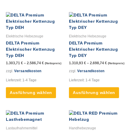
Dieses
Dieses
Produkt
Produk
weist
weist
mehrere
mehre
Elektrische Hebezeuge
Elektrische Hebezeuge
Varianten
Varian
DELTA Premium
DELTA Premium
auf.
auf.
Elektrischer Kettenzug
Elektrischer Kettenzug
Die
Die
Typ DEH
Typ DEY
Optionen
Option
1.303,71
€
–
2.586,74
€
1.310,93
€
–
2.698,74
€
(Nettopreis)
(Nettopreis)
können
könne
auf
auf
zzgl.
Versandkosten
zzgl.
Versandkosten
der
der
Lieferzeit:
1-4 Tage
Lieferzeit:
1-4 Tage
Produktseite
Produk
gewählt
gewähl
Ausführung wählen
Ausführung wählen
werden
werde
Dieses
Dieses
Produkt
Produk
weist
weist
Lastaufnahmemittel
Handhebezeuge
mehrere
mehre