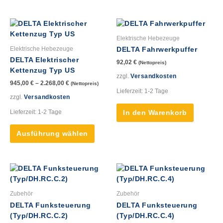
werden
werde
Dieses
Produkt
Elektrische Hebezeuge
weist
Elektrische Hebezeuge
DELTA Fahrwerkpuffer
mehrere
DELTA Elektrischer
92,02
€
(Nettopreis)
Varianten
Kettenzug Typ US
auf.
zzgl.
Versandkosten
945,00
€
–
2.268,00
€
(Nettopreis)
Die
Lieferzeit:
1-2 Tage
Optionen
zzgl.
Versandkosten
können
Lieferzeit:
1-2 Tage
In den Warenkorb
auf
der
Ausführung wählen
Produktseite
gewählt
werden
Dieses
Dieses
Produkt
Produk
weist
weist
Zubehör
Zubehör
mehrere
mehre
DELTA Funksteuerung
DELTA Funksteuerung
Varianten
Varian
(Typ/DH.RC.C.2)
(Typ/DH.RC.C.4)
auf.
auf.