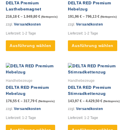
DELTA Premium
DELTA RED Premium
Varianten
Varian
Lasthebemagnet
Hebelzug
auf.
auf.
216,18
€
–
1.949,80
€
191,96
€
–
796,13
€
(Nettopreis)
(Nettopreis)
Die
Die
Optionen
Option
zzgl.
Versandkosten
zzgl.
Versandkosten
können
könne
Lieferzeit:
1-2 Tage
Lieferzeit:
1-2 Tage
auf
auf
der
der
Ausführung wählen
Ausführung wählen
Produktseite
Produk
gewählt
gewähl
werden
werde
Dieses
Dieses
Produkt
Produk
weist
weist
Handhebezeuge
Handhebezeuge
mehrere
mehre
DELTA RED Premium
DELTA RED Premium
Varianten
Varian
Hebelzug
Stirnradkettenzug
auf.
auf.
176,55
€
–
317,79
€
143,97
€
–
4.429,50
€
(Nettopreis)
(Nettopreis)
Die
Die
Optionen
Option
zzgl.
Versandkosten
zzgl.
Versandkosten
können
könne
Lieferzeit:
1-2 Tage
Lieferzeit:
1-2 Tage
auf
auf
der
der