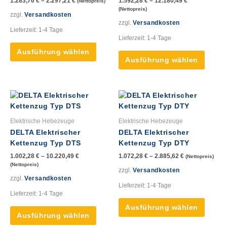
1.283,76
€
–
2.297,21
€
1.592,28
€
–
12.180,49
€
(Nettopreis)
Die
Die
(Nettopreis)
Optionen
Option
zzgl.
Versandkosten
zzgl.
Versandkosten
können
könne
Lieferzeit:
1-4 Tage
auf
auf
Lieferzeit:
1-4 Tage
der
der
Ausführung wählen
Produktseite
Produk
Ausführung wählen
gewählt
gewähl
werden
werde
Dieses
Dieses
Produkt
Produk
weist
weist
Elektrische Hebezeuge
Elektrische Hebezeuge
mehrere
mehre
DELTA Elektrischer
DELTA Elektrischer
Varianten
Varian
Kettenzug Typ DTS
Kettenzug Typ DTY
auf.
auf.
1.002,28
€
–
10.220,49
€
1.072,28
€
–
2.885,62
€
(Nettopreis)
Die
Die
(Nettopreis)
Optionen
Option
zzgl.
Versandkosten
zzgl.
Versandkosten
können
könne
Lieferzeit:
1-4 Tage
auf
auf
Lieferzeit:
1-4 Tage
der
der
Ausführung wählen
Produktseite
Produk
Ausführung wählen
gewählt
gewähl