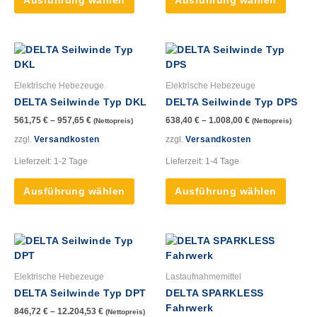
Ausführung wählen
Ausführung wählen
Produktseite
Produk
gewählt
gewähl
werden
werde
Dieses
Dieses
Produkt
Produk
weist
weist
Elektrische Hebezeuge
Elektrische Hebezeuge
mehrere
mehre
DELTA Seilwinde Typ DKL
DELTA Seilwinde Typ DPS
Varianten
Varian
561,75
€
–
957,65
€
638,40
€
–
1.008,00
€
(Nettopreis)
(Nettopreis)
auf.
auf.
Die
Die
zzgl.
Versandkosten
zzgl.
Versandkosten
Optionen
Option
Lieferzeit:
1-2 Tage
Lieferzeit:
1-4 Tage
können
könne
auf
auf
Ausführung wählen
Ausführung wählen
der
der
Produktseite
Produk
gewählt
gewähl
Dieses
Dieses
werden
werde
Produkt
Produk
weist
weist
Elektrische Hebezeuge
Lastaufnahmemittel
mehrere
mehre
DELTA Seilwinde Typ DPT
DELTA SPARKLESS
Varianten
Varian
Fahrwerk
846,72
€
–
12.204,53
€
(Nettopreis)
auf.
auf.