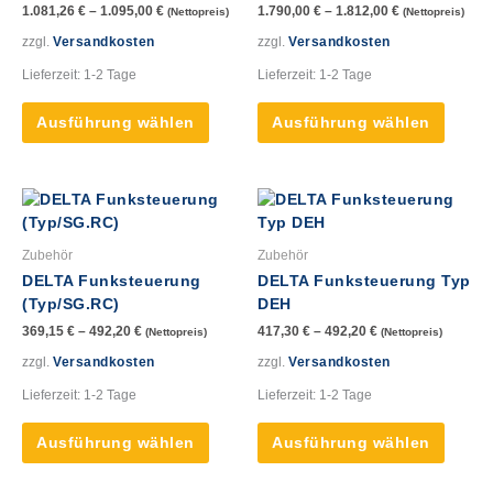
1.081,26
€
–
1.095,00
€
1.790,00
€
–
1.812,00
€
(Nettopreis)
(Nettopreis)
Die
Die
Optionen
Option
zzgl.
Versandkosten
zzgl.
Versandkosten
können
könne
Lieferzeit:
1-2 Tage
Lieferzeit:
1-2 Tage
auf
auf
der
der
Ausführung wählen
Ausführung wählen
Produktseite
Produk
gewählt
gewähl
werden
werde
Dieses
Dieses
Produkt
Produk
weist
weist
Zubehör
Zubehör
mehrere
mehre
DELTA Funksteuerung
DELTA Funksteuerung Typ
Varianten
Varian
(Typ/SG.RC)
DEH
auf.
auf.
369,15
€
–
492,20
€
417,30
€
–
492,20
€
(Nettopreis)
(Nettopreis)
Die
Die
Optionen
Option
zzgl.
Versandkosten
zzgl.
Versandkosten
können
könne
Lieferzeit:
1-2 Tage
Lieferzeit:
1-2 Tage
auf
auf
der
der
Ausführung wählen
Ausführung wählen
Produktseite
Produk
gewählt
gewähl