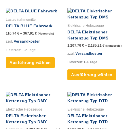
werden
werde
Dieses
Dieses
Produkt
Produk
Lastaufnahmemittel
weist
weist
Elektrische Hebezeuge
DELTA BLUE Fahrwerk
mehrere
mehre
DELTA Elektrischer
110,74
€
–
367,91
€
(Nettopreis)
Varianten
Varian
Kettenzug Typ DMS
auf.
auf.
zzgl.
Versandkosten
1.207,76
€
–
2.185,21
€
(Nettopreis)
Die
Die
Lieferzeit:
1-2 Tage
Optionen
Option
zzgl.
Versandkosten
können
könne
Lieferzeit:
1-4 Tage
Ausführung wählen
auf
auf
der
der
Ausführung wählen
Produktseite
Produk
gewählt
gewähl
werden
werde
Dieses
Dieses
Produkt
Produk
weist
weist
Elektrische Hebezeuge
Elektrische Hebezeuge
mehrere
mehre
DELTA Elektrischer
DELTA Elektrischer
Varianten
Varian
Kettenzug Typ DMY
Kettenzug Typ DTD
auf.
auf.