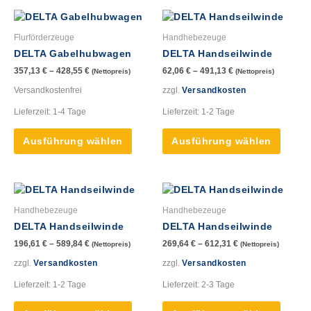
werden
werde
Dieses
Dieses
Produkt
Produk
Flurförderzeuge
Handhebezeuge
weist
weist
DELTA Gabelhubwagen
DELTA Handseilwinde
mehrere
mehre
357,13
€
–
428,55
€
62,06
€
–
491,13
€
(Nettopreis)
(Nettopreis)
Varianten
Varian
auf.
auf.
Versandkostenfrei
zzgl.
Versandkosten
Die
Die
Lieferzeit:
1-4 Tage
Lieferzeit:
1-2 Tage
Optionen
Option
können
könne
Ausführung wählen
Ausführung wählen
auf
auf
der
der
Produktseite
Produk
Dieses
Dieses
gewählt
gewähl
Produkt
Produk
werden
werde
Handhebezeuge
Handhebezeuge
weist
weist
DELTA Handseilwinde
DELTA Handseilwinde
mehrere
mehre
196,61
€
–
589,84
€
269,64
€
–
612,31
€
(Nettopreis)
(Nettopreis)
Varianten
Varian
auf.
auf.
zzgl.
Versandkosten
zzgl.
Versandkosten
Die
Die
Lieferzeit:
1-2 Tage
Lieferzeit:
2-3 Tage
Optionen
Option
können
könne