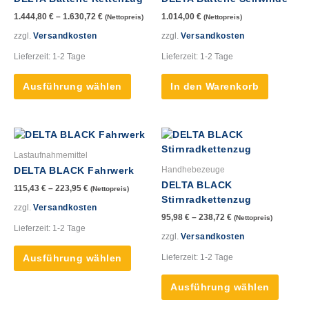
Varianten
1.444,80
€
–
1.630,72
€
1.014,00
€
(Nettopreis)
(Nettopreis)
auf.
Die
zzgl.
Versandkosten
zzgl.
Versandkosten
Optionen
Lieferzeit:
1-2 Tage
Lieferzeit:
1-2 Tage
können
auf
Ausführung wählen
In den Warenkorb
der
Produktseite
gewählt
Dieses
Dieses
werden
Produkt
Produk
Lastaufnahmemittel
weist
weist
Handhebezeuge
DELTA BLACK Fahrwerk
mehrere
mehre
DELTA BLACK
115,43
€
–
223,95
€
(Nettopreis)
Varianten
Varian
Stirnradkettenzug
auf.
auf.
zzgl.
Versandkosten
95,98
€
–
238,72
€
(Nettopreis)
Die
Die
Lieferzeit:
1-2 Tage
Optionen
Option
zzgl.
Versandkosten
können
könne
Lieferzeit:
1-2 Tage
Ausführung wählen
auf
auf
der
der
Ausführung wählen
Produktseite
Produk
gewählt
gewähl