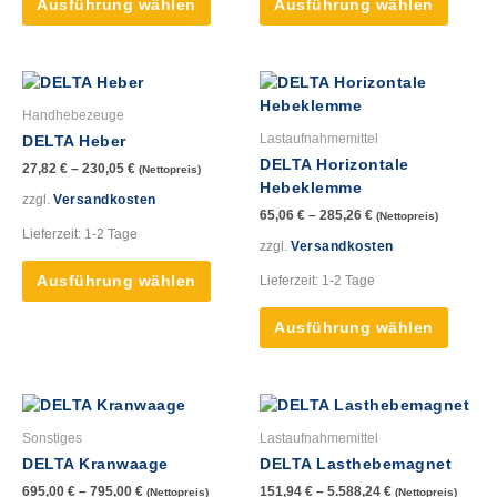
Ausführung wählen
Ausführung wählen
auf
auf
der
der
Produktseite
Produk
Dieses
Dieses
gewählt
gewähl
Produkt
Produk
werden
werde
Handhebezeuge
weist
weist
Lastaufnahmemittel
DELTA Heber
mehrere
mehre
DELTA Horizontale
27,82
€
–
230,05
€
(Nettopreis)
Varianten
Varian
Hebeklemme
auf.
auf.
zzgl.
Versandkosten
65,06
€
–
285,26
€
(Nettopreis)
Die
Die
Lieferzeit:
1-2 Tage
Optionen
Option
zzgl.
Versandkosten
können
könne
Lieferzeit:
1-2 Tage
Ausführung wählen
auf
auf
der
der
Ausführung wählen
Produktseite
Produk
gewählt
gewähl
werden
werde
Dieses
Dieses
Produkt
Produk
Sonstiges
Lastaufnahmemittel
weist
weist
DELTA Kranwaage
DELTA Lasthebemagnet
mehrere
mehre
695,00
€
–
795,00
€
151,94
€
–
5.588,24
€
(Nettopreis)
(Nettopreis)