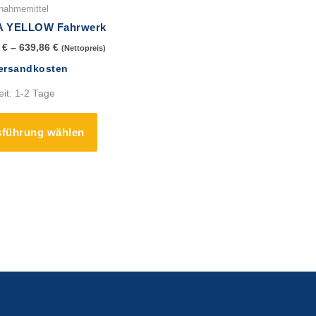
werden
werd
Produkt
nahmemittel
weist
A YELLOW Fahrwerk
mehrere
9
€
–
639,86
€
(Nettopreis)
Varianten
ersandkosten
auf.
Die
eit:
1-2 Tage
Optionen
können
führung wählen
auf
der
Produktseite
gewählt
werden