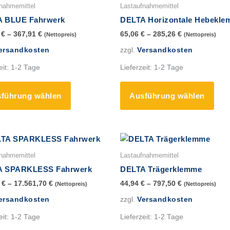
Produkt
Prod
nahmemittel
Lastaufnahmemittel
weist
weis
A BLUE Fahrwerk
DELTA Horizontale Hebekl
mehrere
mehr
4
€
–
367,91
€
65,06
€
–
285,26
€
(Nettopreis)
(Nettopreis)
Varianten
Vari
ersandkosten
zzgl.
Versandkosten
auf.
auf.
Die
Die
eit:
1-2 Tage
Lieferzeit:
1-2 Tage
Optionen
Opti
können
könn
führung wählen
Ausführung wählen
auf
auf
der
der
Produktseite
Prod
gewählt
gewä
Dieses
Dies
werden
werd
Produkt
Prod
nahmemittel
Lastaufnahmemittel
weist
weis
A SPARKLESS Fahrwerk
DELTA Trägerklemme
mehrere
mehr
3
€
–
17.561,70
€
44,94
€
–
797,50
€
(Nettopreis)
(Nettopreis)
Varianten
Vari
ersandkosten
zzgl.
Versandkosten
auf.
auf.
Die
Die
eit:
1-2 Tage
Lieferzeit:
1-2 Tage
Optionen
Opti