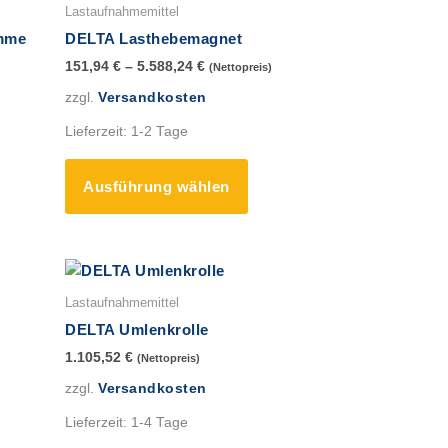
ukt
Produkt
Lastaufnahmemittel
t
weist
emme
DELTA Lasthebemagnet
ere
mehrere
151,94
€
–
5.588,24
€
(Nettopreis)
anten
Varianten
zzgl.
Versandkosten
auf.
Die
Lieferzeit:
1-2 Tage
onen
Optionen
en
können
Ausführung wählen
auf
der
uktseite
Produktseite
hlt
gewählt
es
en
werden
ukt
Lastaufnahmemittel
t
DELTA Umlenkrolle
ere
1.105,52
€
(Nettopreis)
anten
zzgl.
Versandkosten
Lieferzeit:
1-4 Tage
onen