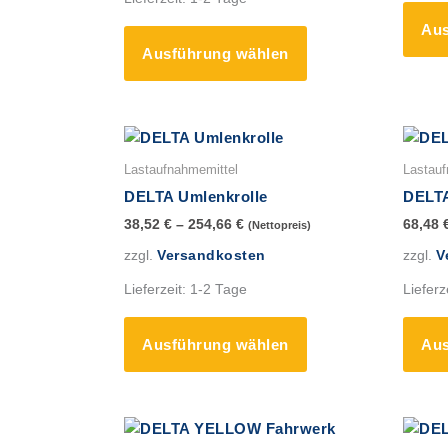
können
Aus
auf
Ausführung wählen
der
Produktseite
gewählt
werden
Dieses
Produkt
Lastaufnahmemittel
Lastauf
weist
DELTA Umlenkrolle
DELTA
mehrere
38,52
€
–
254,66
€
68,48
(Nettopreis)
Varianten
zzgl.
Versandkosten
zzgl.
V
auf.
Die
Lieferzeit:
1-2 Tage
Lieferz
Optionen
können
Ausführung wählen
Aus
auf
der
Produktseite
gewählt
Dieses