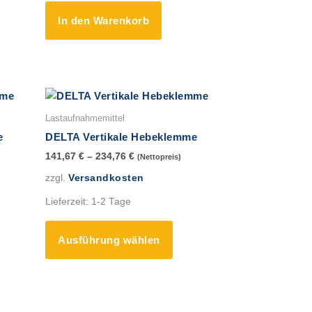
en
In den Warenkorb
uktseite
hlt
en
es
Dieses
ukt
Produkt
Lastaufnahmemittel
t
weist
e
DELTA Vertikale Hebeklemme
ere
mehrere
141,67
€
–
234,76
€
(Nettopreis)
anten
Varianten
zzgl.
Versandkosten
auf.
Die
Lieferzeit:
1-2 Tage
onen
Optionen
en
können
Ausführung wählen
auf
der
uktseite
Produktseite
hlt
gewählt