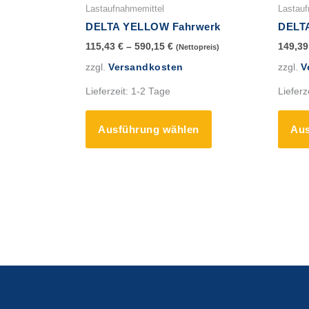
werden
Produkt
Lastaufnahmemittel
Lastauf
weist
DELTA YELLOW Fahrwerk
DELT
mehrere
115,43
€
–
590,15
€
149,3
(Nettopreis)
Varianten
zzgl.
Versandkosten
zzgl.
V
auf.
Die
Lieferzeit:
1-2 Tage
Lieferz
Optionen
können
Ausführung wählen
Aus
auf
der
Produktseite
gewählt
werden