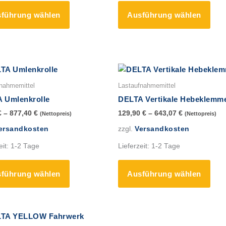
können
könn
führung wählen
Ausführung wählen
auf
auf
der
der
Produktseite
Prod
gewählt
gewä
werden
werd
Dieses
Dies
Produkt
Prod
nahmemittel
Lastaufnahmemittel
weist
weis
 Umlenkrolle
DELTA Vertikale Hebeklemm
mehrere
mehr
€
–
877,40
€
129,90
€
–
643,07
€
(Nettopreis)
(Nettopreis)
Varianten
Vari
ersandkosten
zzgl.
Versandkosten
auf.
auf.
Die
Die
eit:
1-2 Tage
Lieferzeit:
1-2 Tage
Optionen
Opti
können
könn
führung wählen
Ausführung wählen
auf
auf
der
der
Produktseite
Prod
gewählt
gewä
Dieses