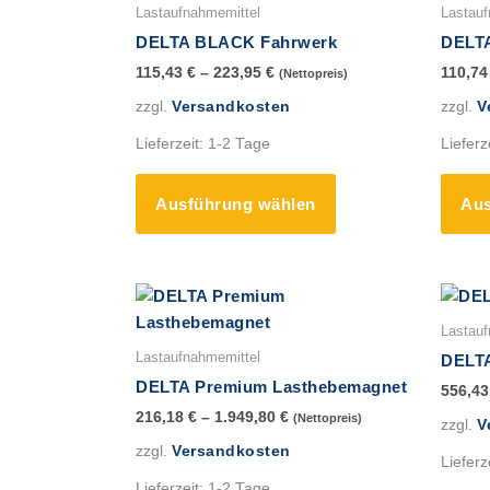
Produkt
Lastaufnahmemittel
Lastauf
weist
DELTA BLACK Fahrwerk
DELT
mehrere
115,43
€
–
223,95
€
110,7
(Nettopreis)
Varianten
zzgl.
Versandkosten
zzgl.
V
auf.
Die
Lieferzeit:
1-2 Tage
Lieferz
Optionen
können
Ausführung wählen
Aus
auf
der
Produktseite
gewählt
Dieses
werden
Produkt
Lastauf
weist
Lastaufnahmemittel
DELT
mehrere
DELTA Premium Lasthebemagnet
556,4
Varianten
216,18
€
–
1.949,80
€
(Nettopreis)
zzgl.
V
auf.
zzgl.
Versandkosten
Die
Lieferz
Optionen
Lieferzeit:
1-2 Tage