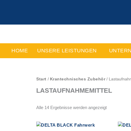
Zum
Inhalt
springen
HOME
UNSERE LEISTUNGEN
UNTER
Start
/
Krantechnisches Zubehör
/ Lastaufnah
LASTAUFNAHMEMITTEL
Alle 14 Ergebnisse werden angezeigt
Dieses