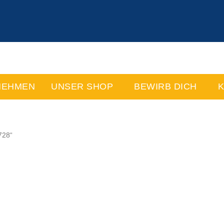
NEHMEN
UNSER SHOP
BEWIRB DICH
K
728“