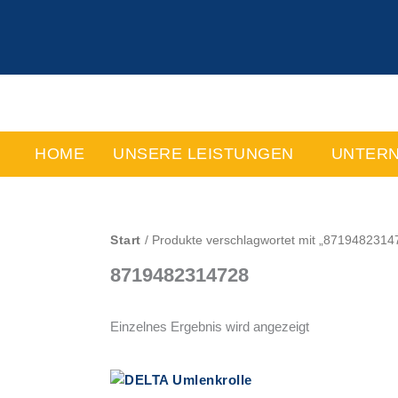
Zum
Inhalt
springen
HOME
UNSERE LEISTUNGEN
UNTER
Start
/ Produkte verschlagwortet mit „8719482314
8719482314728
Einzelnes Ergebnis wird angezeigt
Dieses