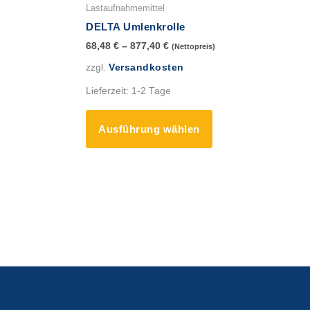
Produkt
Lastaufnahmemittel
weist
DELTA Umlenkrolle
mehrere
68,48
€
–
877,40
€
(Nettopreis)
Varianten
zzgl.
Versandkosten
auf.
Die
Lieferzeit:
1-2 Tage
Optionen
können
Ausführung wählen
auf
der
Produktseite
gewählt
werden