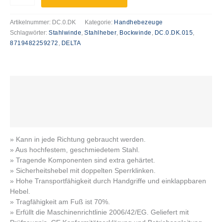
Artikelnummer:
DC.0.DK
Kategorie:
Handhebezeuge
Schlagwörter:
Stahlwinde
,
Stahlheber
,
Bockwinde
,
DC.0.DK.015
,
8719482259272
,
DELTA
Beschreibung
Zusätzliche Informationen
Produktsicherheit
» Kann in jede Richtung gebraucht werden.
» Aus hochfestem, geschmiedetem Stahl.
» Tragende Komponenten sind extra gehärtet.
» Sicherheitshebel mit doppelten Sperrklinken.
» Hohe Transportfähigkeit durch Handgriffe und einklappbaren
Hebel.
» Tragfähigkeit am Fuß ist 70%.
» Erfüllt die Maschinenrichtlinie 2006/42/EG. Geliefert mit