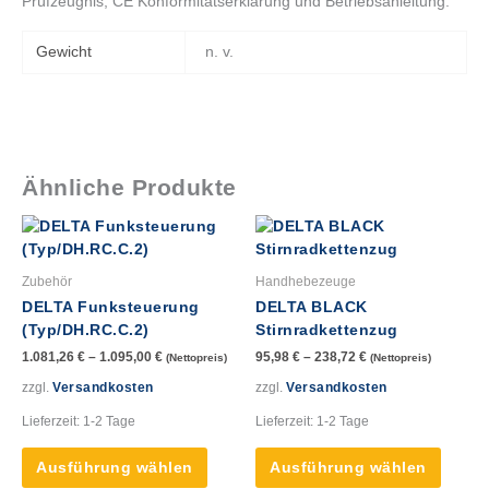
Prüfzeugnis, CE Konformitätserklärung und Betriebsanleitung.
Gewicht
n. v.
Ähnliche Produkte
Dieses
Dieses
Produkt
Produk
weist
weist
Zubehör
Handhebezeuge
mehrere
mehre
DELTA Funksteuerung
DELTA BLACK
Varianten
Varian
(Typ/DH.RC.C.2)
Stirnradkettenzug
auf.
auf.
1.081,26
€
–
1.095,00
€
95,98
€
–
238,72
€
(Nettopreis)
(Nettopreis)
Die
Die
Optionen
Option
zzgl.
Versandkosten
zzgl.
Versandkosten
können
könne
Lieferzeit:
1-2 Tage
Lieferzeit:
1-2 Tage
auf
auf
der
der
Ausführung wählen
Ausführung wählen
Produktseite
Produk