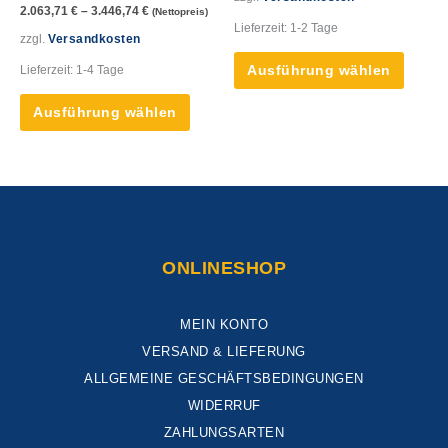
2.063,71
€
–
3.446,74
€
(Nettopreis)
können
könne
Lieferzeit:
1-2 Tage
auf
auf
zzgl.
Versandkosten
der
der
Lieferzeit:
1-4 Tage
Ausführung wählen
Produktseite
Produk
gewählt
gewähl
Ausführung wählen
werden
werde
ONLINESHOP
MEIN KONTO
VERSAND & LIEFERUNG
ALLGEMEINE GESCHÄFTSBEDINGUNGEN
WIDERRUF
ZAHLUNGSARTEN