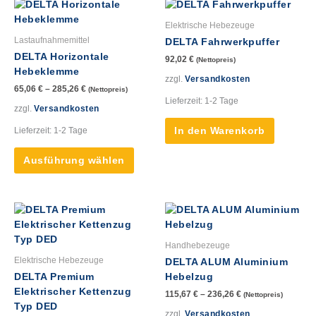
Dieses
Produkt
Elektrische Hebezeuge
weist
Lastaufnahmemittel
DELTA Fahrwerkpuffer
mehrere
DELTA Horizontale
92,02
€
(Nettopreis)
Varianten
Hebeklemme
auf.
zzgl.
Versandkosten
65,06
€
–
285,26
€
(Nettopreis)
Die
Lieferzeit:
1-2 Tage
Optionen
zzgl.
Versandkosten
können
Lieferzeit:
1-2 Tage
In den Warenkorb
auf
der
Ausführung wählen
Produktseite
gewählt
werden
Dieses
Dieses
Produkt
Produk
weist
weist
Handhebezeuge
mehrere
mehre
Elektrische Hebezeuge
DELTA ALUM Aluminium
Varianten
Varian
DELTA Premium
Hebelzug
auf.
auf.
Elektrischer Kettenzug
115,67
€
–
236,26
€
(Nettopreis)
Die
Die
Typ DED
Optionen
Option
zzgl.
Versandkosten