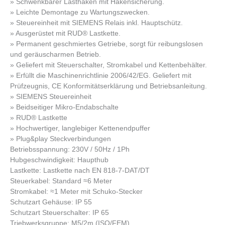
» Schwenkbarer Lasthaken mit Hakensicherung.
» Leichte Demontage zu Wartungszwecken.
» Steuereinheit mit SIEMENS Relais inkl. Hauptschütz.
» Ausgerüstet mit RUD® Lastkette.
» Permanent geschmiertes Getriebe, sorgt für reibungslosen
und geräuscharmen Betrieb.
» Geliefert mit Steuerschalter, Stromkabel und Kettenbehälter.
» Erfüllt die Maschinenrichtlinie 2006/42/EG. Geliefert mit
Prüfzeugnis, CE Konformitätserklärung und Betriebsanleitung.
» SIEMENS Steuereinheit
» Beidseitiger Mikro-Endabschalte
» RUD® Lastkette
» Hochwertiger, langlebiger Kettenendpuffer
» Plug&play Steckverbindungen
Betriebsspannung: 230V / 50Hz / 1Ph
Hubgeschwindigkeit: Haupthub
Lastkette: Lastkette nach EN 818-7-DAT/DT
Steuerkabel: Standard ≈6 Meter
Stromkabel: ≈1 Meter mit Schuko-Stecker
Schutzart Gehäuse: IP 55
Schutzart Steuerschalter: IP 65
Triebwerksgruppe: M5/2m (ISO/FEM)