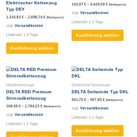
Elektrischer Kettenzug
143,97
€
–
4.429,50
€
(Nettopreis)
Die
Die
Typ DEY
Optionen
Option
zzgl.
Versandkosten
1.310,93
€
–
2.698,74
€
(Nettopreis)
können
könne
Lieferzeit:
1-2 Tage
auf
auf
zzgl.
Versandkosten
der
der
Lieferzeit:
1-4 Tage
Ausführung wählen
Produktseite
Produk
gewählt
gewähl
Ausführung wählen
werden
werde
Dieses
Dieses
Produkt
Produk
weist
weist
Handhebezeuge
Elektrische Hebezeuge
mehrere
mehre
DELTA RED Premium
DELTA Seilwinde Typ DKL
Varianten
Varian
Stirnradkettenzug
561,75
€
–
957,65
€
(Nettopreis)
auf.
auf.
168,58
€
–
1.784,23
€
(Nettopreis)
Die
Die
zzgl.
Versandkosten
Optionen
Option
zzgl.
Versandkosten
Lieferzeit:
1-2 Tage
können
könne
Lieferzeit:
1-2 Tage
auf
auf
Ausführung wählen
der
der