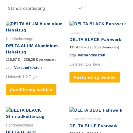
Dieses
Dieses
Produkt
Produk
Lastaufnahmemittel
weist
weist
Handhebezeuge
DELTA BLACK Fahrwerk
mehrere
mehre
DELTA ALUM Aluminium
115,43
€
–
223,95
€
(Nettopreis)
Varianten
Varian
Hebelzug
auf.
auf.
zzgl.
Versandkosten
115,67
€
–
236,26
€
(Nettopreis)
Die
Die
Lieferzeit:
1-2 Tage
Optionen
Option
zzgl.
Versandkosten
können
könne
Lieferzeit:
1-2 Tage
Ausführung wählen
auf
auf
der
der
Ausführung wählen
Produktseite
Produk
gewählt
gewähl
werden
werde
Dieses
Dieses
Produkt
Produk
Lastaufnahmemittel
weist
weist
Handhebezeuge
DELTA BLUE Fahrwerk
mehrere
mehre
DELTA BLACK