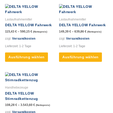
werden
werde
Dieses
Dieses
Produkt
Produk
weist
weist
Lastaufnahmemittel
Lastaufnahmemittel
mehrere
mehre
DELTA YELLOW Fahrwerk
DELTA YELLOW Fahrwerk
Varianten
Varian
115,43
€
–
590,15
€
149,39
€
–
639,86
€
(Nettopreis)
(Nettopreis)
auf.
auf.
Die
Die
zzgl.
Versandkosten
zzgl.
Versandkosten
Optionen
Option
Lieferzeit:
1-2 Tage
Lieferzeit:
1-2 Tage
können
könne
auf
auf
Ausführung wählen
Ausführung wählen
der
der
Produktseite
Produk
gewählt
gewähl
Dieses
werden
werde
Produkt
weist
Handhebezeuge
mehrere
DELTA YELLOW
Varianten
Stirnradkettenzug
auf.
108,28
€
–
3.543,60
€
(Nettopreis)
Die
Optionen
zzgl.
Versandkosten