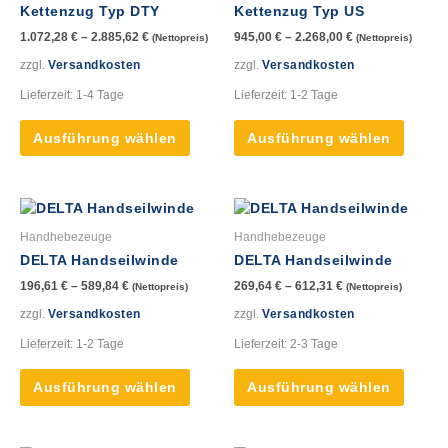
Kettenzug Typ DTY
Kettenzug Typ US
auf.
auf.
1.072,28
€
–
2.885,62
€
945,00
€
–
2.268,00
€
(Nettopreis)
(Nettopreis)
Die
Die
Optionen
Option
zzgl.
Versandkosten
zzgl.
Versandkosten
können
könne
Lieferzeit:
1-4 Tage
Lieferzeit:
1-2 Tage
auf
auf
der
der
Ausführung wählen
Ausführung wählen
Produktseite
Produk
gewählt
gewähl
werden
werde
Dieses
Dieses
Produkt
Produk
Handhebezeuge
Handhebezeuge
weist
weist
DELTA Handseilwinde
DELTA Handseilwinde
mehrere
mehre
196,61
€
–
589,84
€
269,64
€
–
612,31
€
(Nettopreis)
(Nettopreis)
Varianten
Varian
auf.
auf.
zzgl.
Versandkosten
zzgl.
Versandkosten
Die
Die
Lieferzeit:
1-2 Tage
Lieferzeit:
2-3 Tage
Optionen
Option
können
könne
Ausführung wählen
Ausführung wählen
auf
auf
der
der
Produktseite
Produk