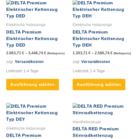
Dieses
Dieses
gewählt
gewähl
Produkt
Produk
werden
werde
weist
weist
mehrere
mehre
Elektrische Hebezeuge
Elektrische Hebezeuge
Varianten
Varian
DELTA Premium
DELTA Premium
auf.
auf.
Elektrischer Kettenzug
Elektrischer Kettenzug
Die
Die
Typ DED
Typ DEH
Optionen
Option
2.063,71
€
–
3.446,74
€
1.303,71
€
–
2.586,74
€
(Nettopreis)
(Nettopreis)
können
könne
auf
auf
zzgl.
Versandkosten
zzgl.
Versandkosten
der
der
Lieferzeit:
1-4 Tage
Lieferzeit:
1-4 Tage
Produktseite
Produk
gewählt
gewähl
Ausführung wählen
Ausführung wählen
werden
werde
Dieses
Dieses
Produkt
Produk
weist
weist
Handhebezeuge
mehrere
mehre
Elektrische Hebezeuge
DELTA RED Premium
Varianten
Varian
DELTA Premium
Stirnradkettenzug
auf.
auf.