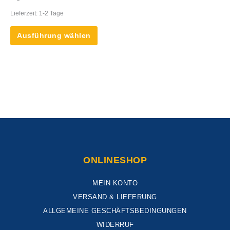
können
Lieferzeit:
1-2 Tage
auf
der
Ausführung wählen
Produktseite
gewählt
werden
ONLINESHOP
MEIN KONTO
VERSAND & LIEFERUNG
ALLGEMEINE GESCHÄFTSBEDINGUNGEN
WIDERRUF