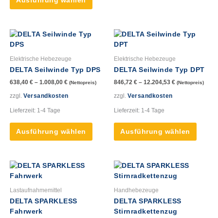
Ausführung wählen
Produktseite
Produk
gewählt
gewähl
werden
werde
Dieses
Dieses
Produkt
Produk
weist
weist
Elektrische Hebezeuge
Elektrische Hebezeuge
mehrere
mehre
DELTA Seilwinde Typ DPS
DELTA Seilwinde Typ DPT
Varianten
Varian
638,40
€
–
1.008,00
€
846,72
€
–
12.204,53
€
(Nettopreis)
(Nettopreis)
auf.
auf.
Die
Die
zzgl.
Versandkosten
zzgl.
Versandkosten
Optionen
Option
Lieferzeit:
1-4 Tage
Lieferzeit:
1-4 Tage
können
könne
auf
auf
Ausführung wählen
Ausführung wählen
der
der
Produktseite
Produk
gewählt
gewähl
Dieses
Dieses
werden
werde
Produkt
Produk
weist
weist
Lastaufnahmemittel
Handhebezeuge
mehrere
mehre
DELTA SPARKLESS
DELTA SPARKLESS
Varianten
Varian
Fahrwerk
Stirnradkettenzug
auf.
auf.