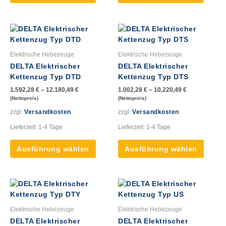
gewählt
gewähl
werden
werde
Dieses
Dieses
Produkt
Produk
weist
weist
Elektrische Hebezeuge
Elektrische Hebezeuge
mehrere
mehre
DELTA Elektrischer
DELTA Elektrischer
Varianten
Varian
Kettenzug Typ DTD
Kettenzug Typ DTS
auf.
auf.
1.592,28
€
–
12.180,49
€
1.002,28
€
–
10.220,49
€
Die
Die
(Nettopreis)
(Nettopreis)
Optionen
Option
zzgl.
Versandkosten
zzgl.
Versandkosten
können
könne
auf
auf
Lieferzeit:
1-4 Tage
Lieferzeit:
1-4 Tage
der
der
Produktseite
Produk
Ausführung wählen
Ausführung wählen
gewählt
gewähl
werden
werde
Dieses
Dieses
Produkt
Produk
weist
weist
Elektrische Hebezeuge
Elektrische Hebezeuge
mehrere
mehre
DELTA Elektrischer
DELTA Elektrischer
Varianten
Varian