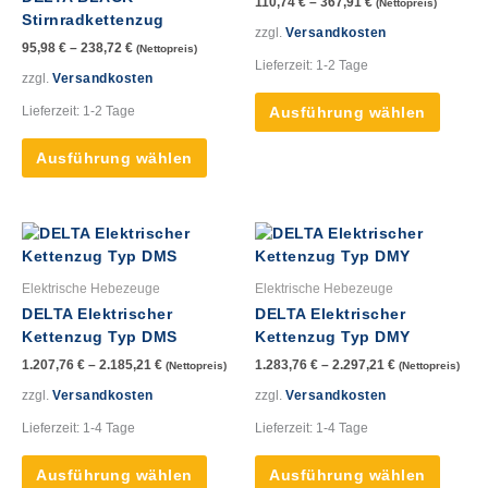
110,74
€
–
367,91
€
(Nettopreis)
Varianten
Varian
Stirnradkettenzug
auf.
auf.
zzgl.
Versandkosten
95,98
€
–
238,72
€
(Nettopreis)
Die
Die
Lieferzeit:
1-2 Tage
Optionen
Option
zzgl.
Versandkosten
können
könne
Lieferzeit:
1-2 Tage
Ausführung wählen
auf
auf
der
der
Ausführung wählen
Produktseite
Produk
gewählt
gewähl
werden
werde
Dieses
Dieses
Produkt
Produk
weist
weist
Elektrische Hebezeuge
Elektrische Hebezeuge
mehrere
mehre
DELTA Elektrischer
DELTA Elektrischer
Varianten
Varian
Kettenzug Typ DMS
Kettenzug Typ DMY
auf.
auf.
1.207,76
€
–
2.185,21
€
1.283,76
€
–
2.297,21
€
(Nettopreis)
(Nettopreis)
Die
Die
Optionen
Option
zzgl.
Versandkosten
zzgl.
Versandkosten
können
könne
Lieferzeit:
1-4 Tage
Lieferzeit:
1-4 Tage
auf
auf
der
der
Ausführung wählen
Ausführung wählen
Produktseite
Produk