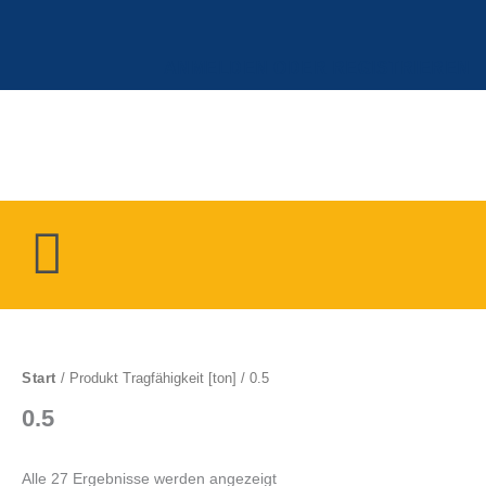
Zum
Inhalt
springen
ANMELDEN ODER REGISTRIEREN
Menü
Start
/ Produkt Tragfähigkeit [ton] / 0.5
0.5
Alle 27 Ergebnisse werden angezeigt