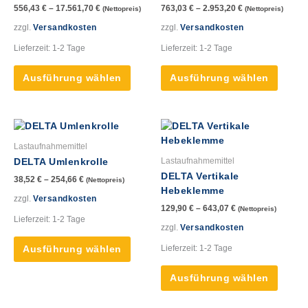
556,43
€
–
17.561,70
€
763,03
€
–
2.953,20
€
(Nettopreis)
(Nettopreis)
Die
Die
Optionen
Option
zzgl.
Versandkosten
zzgl.
Versandkosten
können
könne
Lieferzeit:
1-2 Tage
Lieferzeit:
1-2 Tage
auf
auf
der
der
Ausführung wählen
Ausführung wählen
Produktseite
Produk
gewählt
gewähl
werden
werde
Dieses
Dieses
Produkt
Produk
Lastaufnahmemittel
weist
weist
Lastaufnahmemittel
DELTA Umlenkrolle
mehrere
mehre
DELTA Vertikale
38,52
€
–
254,66
€
(Nettopreis)
Varianten
Varian
Hebeklemme
auf.
auf.
zzgl.
Versandkosten
129,90
€
–
643,07
€
(Nettopreis)
Die
Die
Lieferzeit:
1-2 Tage
Optionen
Option
zzgl.
Versandkosten
können
könne
Lieferzeit:
1-2 Tage
Ausführung wählen
auf
auf
der
der
Ausführung wählen
Produktseite
Produk
gewählt
gewähl