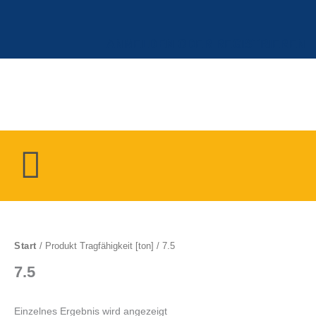
Zum
Inhalt
springen
ANMELDEN ODER REGISTRIEREN
Menü
Start
/ Produkt Tragfähigkeit [ton] / 7.5
7.5
Einzelnes Ergebnis wird angezeigt