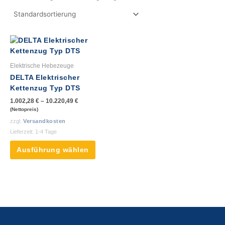
Dieses
Produkt
weist
Elektrische Hebezeuge
mehrere
DELTA Elektrischer
Varianten
Kettenzug Typ DTS
auf.
1.002,28
€
–
10.220,49
€
Die
(Nettopreis)
Optionen
zzgl.
Versandkosten
können
Lieferzeit:
1-4 Tage
auf
der
Ausführung wählen
Produktseite
gewählt
werden