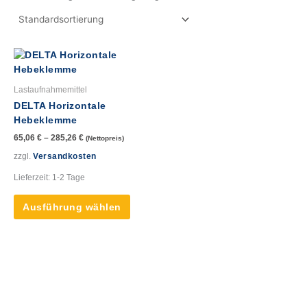
Dieses
Produkt
weist
Lastaufnahmemittel
mehrere
DELTA Horizontale
Varianten
Hebeklemme
auf.
65,06
€
–
285,26
€
(Nettopreis)
Die
Optionen
zzgl.
Versandkosten
können
Lieferzeit:
1-2 Tage
auf
der
Ausführung wählen
Produktseite
gewählt
werden