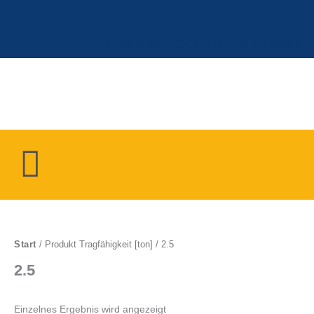
Zum
Inhalt
springen
ANMELDEN ODER REGISTRIEREN
Menü
Start
/ Produkt Tragfähigkeit [ton] / 2.5
2.5
Einzelnes Ergebnis wird angezeigt