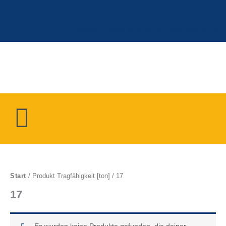
Zum
Inhalt
springen
ANMELDEN ODER REGISTRIEREN
Menü
Start
/ Produkt Tragfähigkeit [ton] / 17
17