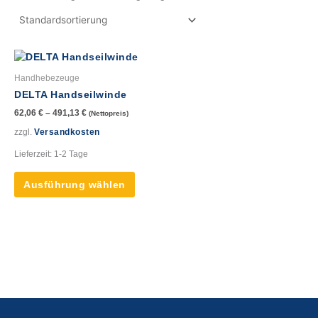
Dieses
Produkt
Handhebezeuge
weist
DELTA Handseilwinde
mehrere
62,06
€
–
491,13
€
(Nettopreis)
Varianten
auf.
zzgl.
Versandkosten
Die
Lieferzeit:
1-2 Tage
Optionen
können
Ausführung wählen
auf
der
Produktseite
gewählt
werden