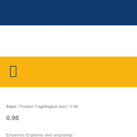
Zum
Inhalt
springen
ANMELDEN ODER REGISTRIEREN
Menü
Start
/ Produkt Tragfähigkeit [ton] / 0.96
0.96
Einzelnes Ergebnis wird angezeigt