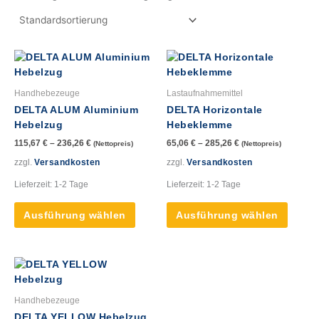
Dieses
Dieses
Produkt
Produk
weist
weist
Handhebezeuge
Lastaufnahmemittel
mehrere
mehre
DELTA ALUM Aluminium
DELTA Horizontale
Varianten
Varian
Hebelzug
Hebeklemme
auf.
auf.
115,67
€
–
236,26
€
65,06
€
–
285,26
€
(Nettopreis)
(Nettopreis)
Die
Die
Optionen
Option
zzgl.
Versandkosten
zzgl.
Versandkosten
können
könne
Lieferzeit:
1-2 Tage
Lieferzeit:
1-2 Tage
auf
auf
der
der
Ausführung wählen
Ausführung wählen
Produktseite
Produk
gewählt
gewähl
werden
werde
Dieses
Produkt
weist
Handhebezeuge
mehrere
DELTA YELLOW Hebelzug