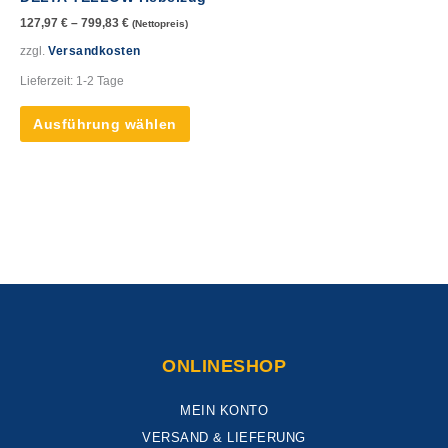
Varianten
127,97
€
–
799,83
€
(Nettopreis)
auf.
Die
zzgl.
Versandkosten
Optionen
Lieferzeit:
1-2 Tage
können
auf
Ausführung wählen
der
Produktseite
gewählt
werden
ONLINESHOP
MEIN KONTO
VERSAND & LIEFERUNG