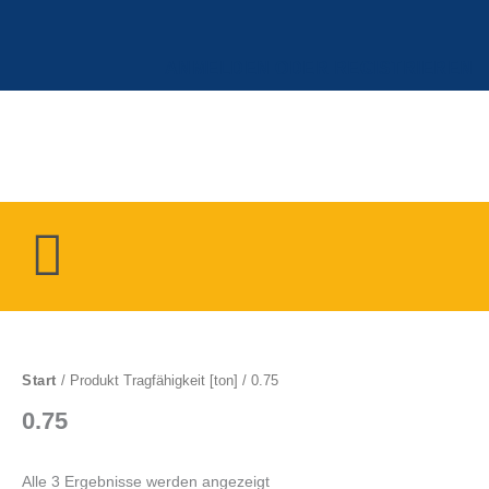
Zum
Inhalt
springen
ANMELDEN ODER REGISTRIEREN
Menü
Start
/ Produkt Tragfähigkeit [ton] / 0.75
0.75
Alle 3 Ergebnisse werden angezeigt