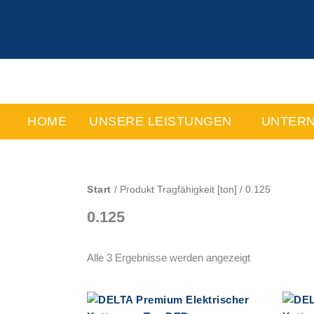
Zum
Inhalt
springen
HOME
UNSERE LEISTUNGEN
UNTER
Start
/ Produkt Tragfähigkeit [ton] / 0.125
0.125
Alle 3 Ergebnisse werden angezeigt
Dieses