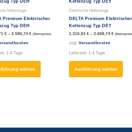
Produkt
Prod
weist
weis
sche Hebezeuge
Elektrische Hebezeuge
mehrere
mehr
 Premium Elektrischer
DELTA Premium Elektrische
Varianten
Vari
nzug Typ DEH
Kettenzug Typ DEY
auf.
auf.
71
€
–
2.586,74
€
1.310,93
€
–
2.698,74
€
(Nettopreis)
(Nettopreis
Die
Die
ersandkosten
zzgl.
Versandkosten
Optionen
Opti
können
könn
eit:
1-4 Tage
Lieferzeit:
1-4 Tage
auf
auf
der
der
führung wählen
Ausführung wählen
Produktseite
Prod
gewählt
gewä
werden
werd