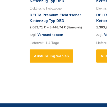
Produkt
weist
Elektrische Hebezeuge
Elektri
mehrere
DELTA Premium Elektrischer
DELTA
Varianten
Kettenzug Typ DED
Kette
auf.
2.063,71
€
–
3.446,74
€
1.303,
(Nettopreis)
Die
zzgl.
Versandkosten
zzgl.
V
Optionen
können
Lieferzeit:
1-4 Tage
Lieferz
auf
der
Ausführung wählen
Aus
Produktseite
gewählt
werden