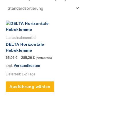
Dieses
Produkt
weist
Lastaufnahmemittel
mehrere
DELTA Horizontale
Varianten
Hebeklemme
auf.
65,06
€
–
285,26
€
(Nettopreis)
Die
Optionen
zzgl.
Versandkosten
können
Lieferzeit:
1-2 Tage
auf
der
Ausführung wählen
Produktseite
gewählt
werden