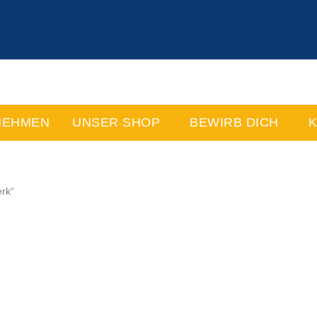
NEHMEN
UNSER SHOP
BEWIRB DICH
K
rk“