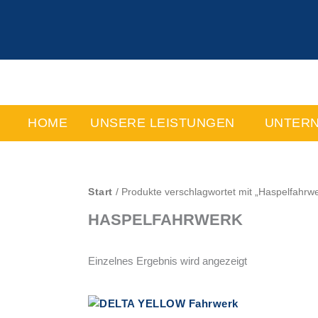
Zum
Inhalt
springen
HOME
UNSERE LEISTUNGEN
UNTER
Start
/ Produkte verschlagwortet mit „Haspelfahrwe
HASPELFAHRWERK
Einzelnes Ergebnis wird angezeigt
Dieses