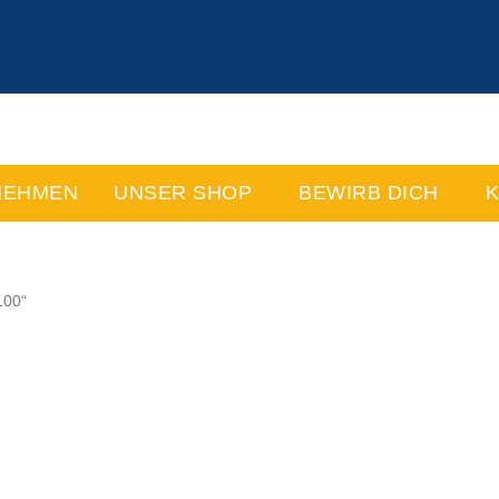
NEHMEN
UNSER SHOP
BEWIRB DICH
K
100“