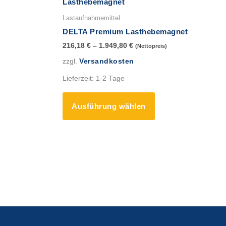
Produkt
weist
Lastaufnahmemittel
mehrere
DELTA Premium Lasthebemagnet
Varianten
216,18
€
–
1.949,80
€
(Nettopreis)
auf.
zzgl.
Versandkosten
Die
Optionen
Lieferzeit:
1-2 Tage
können
auf
Ausführung wählen
der
Produktseite
gewählt
werden