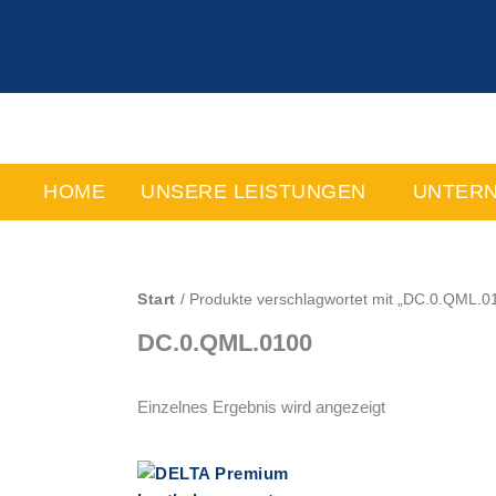
Zum
Inhalt
springen
HOME
UNSERE LEISTUNGEN
UNTER
Start
/ Produkte verschlagwortet mit „DC.0.QML.0
DC.0.QML.0100
Einzelnes Ergebnis wird angezeigt
Dieses