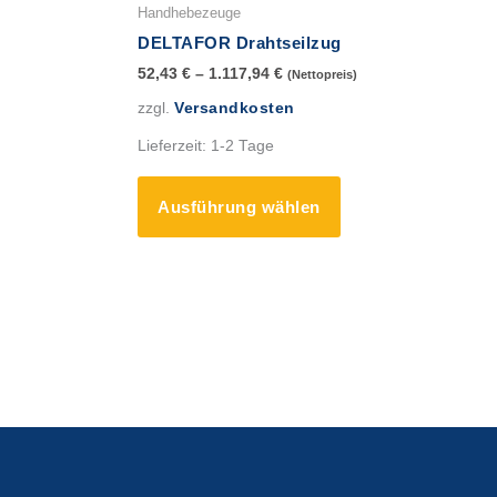
Produkt
Handhebezeuge
weist
DELTAFOR Drahtseilzug
mehrere
52,43
€
–
1.117,94
€
(Nettopreis)
Varianten
zzgl.
Versandkosten
auf.
Die
Lieferzeit:
1-2 Tage
Optionen
können
Ausführung wählen
auf
der
Produktseite
gewählt
werden