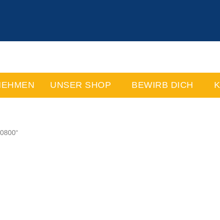
NEHMEN
UNSER SHOP
BEWIRB DICH
K
00800“