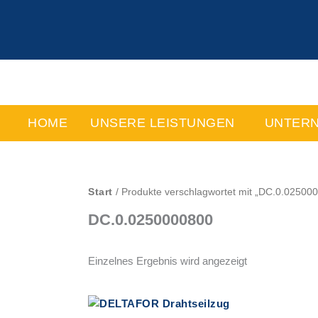
Zum
Inhalt
springen
HOME
UNSERE LEISTUNGEN
UNTER
Start
/ Produkte verschlagwortet mit „DC.0.02500
DC.0.0250000800
Einzelnes Ergebnis wird angezeigt
Dieses