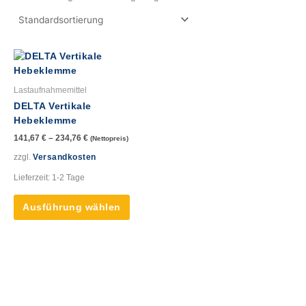
Dieses
Produkt
weist
Lastaufnahmemittel
mehrere
DELTA Vertikale
Varianten
Hebeklemme
auf.
141,67
€
–
234,76
€
(Nettopreis)
Die
Optionen
zzgl.
Versandkosten
können
Lieferzeit:
1-2 Tage
auf
der
Ausführung wählen
Produktseite
gewählt
werden