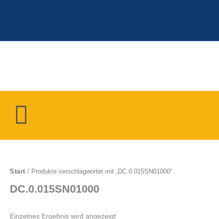
Zum
Inhalt
springen
ANMELDEN ODER REGISTRIEREN
Menü
Start
/ Produkte verschlagwortet mit „DC.0.015SN01000“
DC.0.015SN01000
Einzelnes Ergebnis wird angezeigt