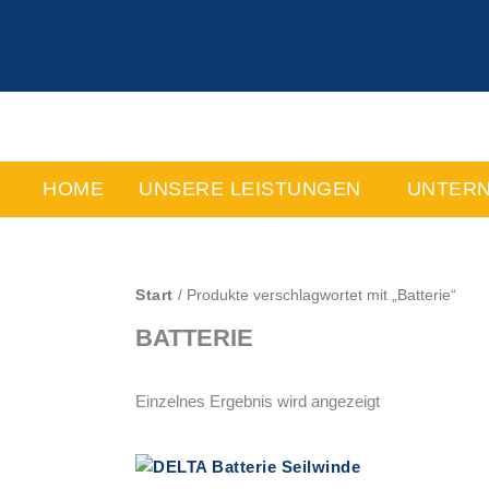
Zum
Inhalt
springen
HOME
UNSERE LEISTUNGEN
UNTER
Start
/ Produkte verschlagwortet mit „Batterie“
BATTERIE
Einzelnes Ergebnis wird angezeigt