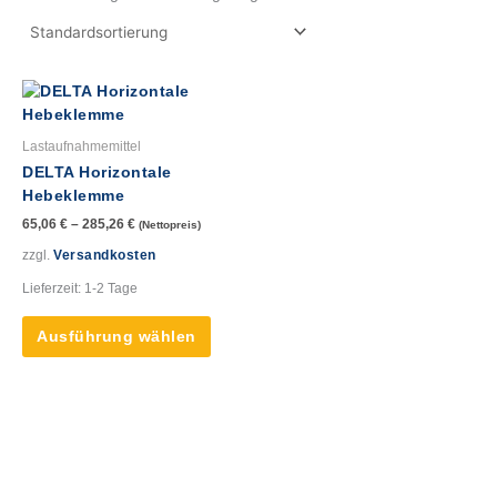
Dieses
Produkt
weist
Lastaufnahmemittel
mehrere
DELTA Horizontale
Varianten
Hebeklemme
auf.
65,06
€
–
285,26
€
(Nettopreis)
Die
Optionen
zzgl.
Versandkosten
können
Lieferzeit:
1-2 Tage
auf
der
Ausführung wählen
Produktseite
gewählt
werden