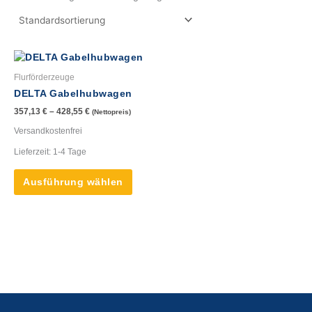
Dieses
Produkt
Flurförderzeuge
weist
DELTA Gabelhubwagen
mehrere
357,13
€
–
428,55
€
(Nettopreis)
Varianten
auf.
Versandkostenfrei
Die
Lieferzeit:
1-4 Tage
Optionen
können
Ausführung wählen
auf
der
Produktseite
gewählt
werden