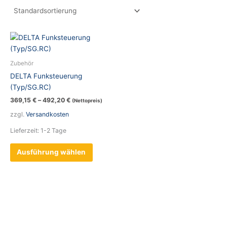
Dieses
Produkt
weist
Zubehör
mehrere
DELTA Funksteuerung
Varianten
(Typ/SG.RC)
auf.
369,15
€
–
492,20
€
(Nettopreis)
Die
zzgl.
Versandkosten
Optionen
können
Lieferzeit:
1-2 Tage
auf
der
Ausführung wählen
Produktseite
gewählt
werden