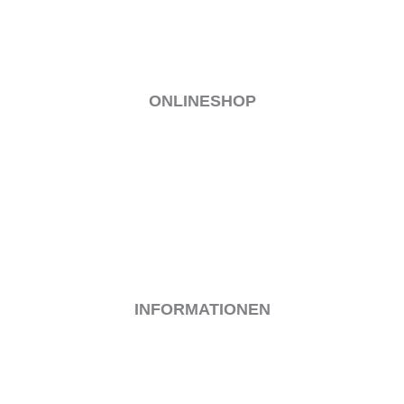
ONLINESHOP
MEIN KONTO
VERSAND & LIEFERUNG
ALLGEMEINE GESCHÄFTSBEDINGUNGEN
WIDERRUF
ZAHLUNGSARTEN
INFORMATIONEN
IMPRESSUM
KONTAKT