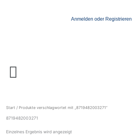
Zum
Inhalt
springen
Anmelden oder Registrieren
Menü
Start
/ Produkte verschlagwortet mit „8719482003271“
8719482003271
Einzelnes Ergebnis wird angezeigt